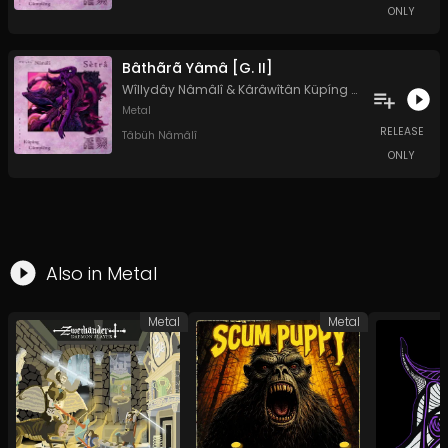
ONLY
Bâthãrã Yâmâ [G. II]
Wîllydây Nâmâlî
&
Kârâwîtân Küpíng Cûmplêng
Metal
RELEASE
Tâbüh Nâmâlî
ONLY
Also in
Metal
Metal
Metal