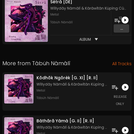
Sètrâ [DE]
Wîllydây Nâmâlî
&
Kârâwîtân Küpíng Cûmplêng
Metal
12
Tâbüh Nâmâlî
...
ALBUM
More from
Tâbüh Nâmâlî
All Tracks
Kõdhõk Ngõrèk [G. XI] [R. II]
Wîllydây Nâmâlî
&
Kârâwîtân Küpíng Cûmplêng
Metal
RELEASE
Tâbüh Nâmâlî
ONLY
Bâthãrã Yâmâ [G. II] [R. II]
Wîllydây Nâmâlî
&
Kârâwîtân Küpíng Cûmplêng
Metal