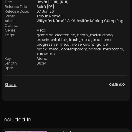
Title
:
Ûnyâr [G. III] [R. II]
Release Title
:
Sètrâ [DE]
Release Date
:
07 Jun 26
Label
:
Tâbüh Nâmâlî
Artists
:
Wîllydây Nâmâlî
&
Kârâwîtân Küpíng Cûmplêng
Cat no
:
Genre
:
Metal
Tags
:
gamelan
,
electronica
,
death_metal
,
ethno
,
experimental
,
folk
,
trash_metal
,
traditional
,
progressive_metal
,
noise
,
avant_garde
,
black_metal
,
contemporary
,
namali
,
microtonal
,
karawitan
Key
:
Atonal
Length
:
06:34
Bpm
:
Share
EMBED
Included In