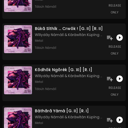
RELEASE
Tâbüh Nâmâlî
ONLY
Bûkã Sîthîk ... Crwõk ! [G. II] [R. II]
Wîllydây Nâmâlî
&
Kârâwîtân Küpíng Cûmplêng
Metal
RELEASE
Tâbüh Nâmâlî
ONLY
Kõdhõk Ngõrèk [G. XI] [R. I]
Wîllydây Nâmâlî
&
Kârâwîtân Küpíng Cûmplêng
Metal
RELEASE
Tâbüh Nâmâlî
ONLY
Bâthãrã Yâmâ [G. II] [R. I]
Wîllydây Nâmâlî
&
Kârâwîtân Küpíng Cûmplêng
Metal