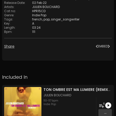
Release Date
:
02 Feb 22
Artists
:
JULIEN BOUCHARD
Cat no
:
HPR15CD
Genre
:
Indie Pop
Tags
:
french
,
pop
,
singer_songwriter
Key
:
A
Length
:
03:24
Bpm
:
111
Share
EMBED
Included In
TON OMBRE EST MA LUMIERE (REMIXES)
JULIEN BOUCHARD
110
-
117
bpm
6
Indie Pop
...